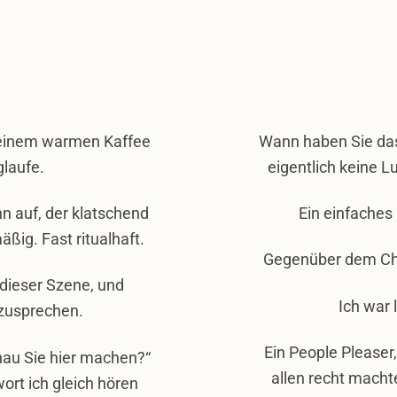
t einem warmen Kaffee
Wann haben Sie das
glaufe.
eigentlich keine L
nn auf, der klatschend
Ein einfaches
ßig. Fast ritualhaft.
Gegenüber dem Che
n dieser Szene, und
Ich war 
nzusprechen.
Ein People Pleaser,
nau Sie hier machen?“
allen recht macht
wort ich gleich hören