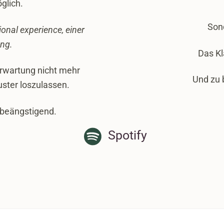
glich.
Sond
onal experience, einer
ng.
Das Kl
Erwartung nicht mehr
Und zu 
uster loszulassen.
 beängstigend.
Spotify