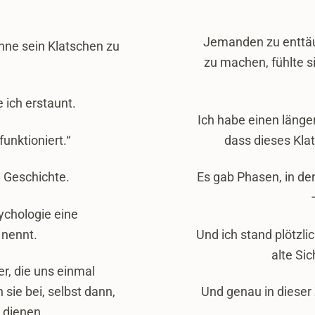
Jemanden zu enttäu
ohne sein Klatschen zu
zu machen, fühlte s
 ich erstaunt.
Ich habe einen länge
funktioniert.“
dass dieses Klat
e Geschichte.
Es gab Phasen, in den
sychologie eine
nennt.
Und ich stand plötzli
alte Si
r, die uns einmal
sie bei, selbst dann,
Und genau in dieser 
 dienen.