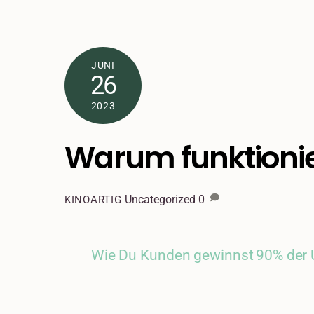
Skip
to
content
JUNI
26
2023
Warum funktionie
Uncategorized
0
KINOARTIG
Wie Du Kunden gewinnst
90% der 